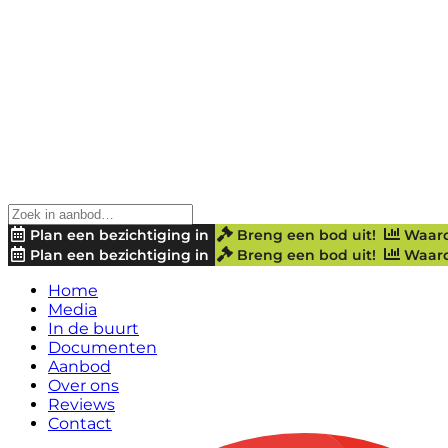
Plan een bezichtiging in
Breng een bod uit!
Waard
Plan een bezichtiging in
Breng een bod uit!
Waard
Home
Media
In de buurt
Documenten
Aanbod
Over ons
Reviews
Contact