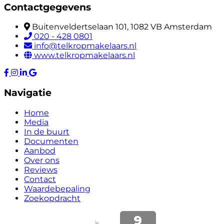
Contactgegevens
Buitenveldertselaan 101, 1082 VB Amsterdam
020 - 428 0801
info@telkropmakelaars.nl
www.telkropmakelaars.nl
Navigatie
Home
Media
In de buurt
Documenten
Aanbod
Over ons
Reviews
Contact
Waardebepaling
Zoekopdracht