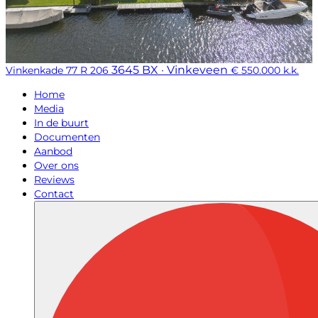
3645 BX · Vinkeveen
Vinkenkade 77 R 206
€ 550.000 k.k.
Home
Media
In de buurt
Documenten
Aanbod
Over ons
Reviews
Contact