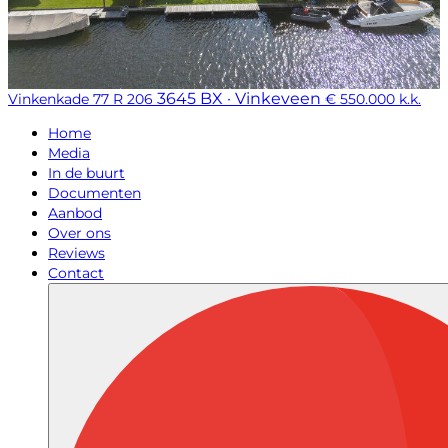
3645 BX · Vinkeveen
Vinkenkade 77 R 206
€ 550.000 k.k.
Home
Media
In de buurt
Documenten
Aanbod
Over ons
Reviews
Contact